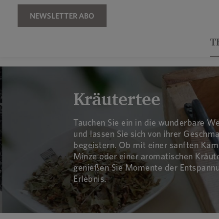
Zur Hauptnavigation springen
NEWSLETTER ABO
T
Bildergalerie überspringen
Kräutertee
Tauchen Sie ein in die wunderbare We
und lassen Sie sich von ihrer Geschma
begeistern. Ob mit einer sanften Kami
Minze oder einer aromatischen Kräut
genießen Sie Momente der Entspannu
Erlebnis.