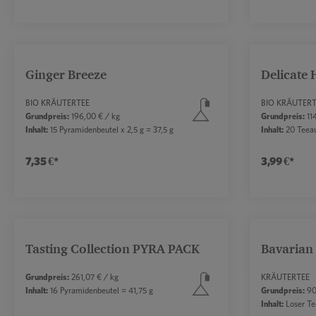
Produkt Anzahl: Gib den gewünschten W
Produk
Ginger Breeze
Delicate 
BIO KRÄUTERTEE
BIO KRÄUTERT
Grundpreis:
196,00 € / kg
Grundpreis:
114
Inhalt:
15 Pyramidenbeutel x 2,5 g = 37,5 g
Inhalt:
20 Teeauf
7,35 €*
3,99 €*
Produkt Anzahl: Gib den gewünschten W
Produk
Tasting Collection PYRA PACK
Bavarian
Grundpreis:
261,07 € / kg
KRÄUTERTEE
Inhalt:
16 Pyramidenbeutel = 41,75 g
Grundpreis:
90
Inhalt:
Loser Te