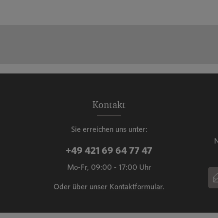
Kontakt
Sie erreichen uns unter:
N
+49 421 69 64 77 47
Mo-Fr, 09:00 - 17:00 Uhr
E-
Oder über unser
Kontaktformular
.
Dies
Die 
gelt
Nutz
Pfli