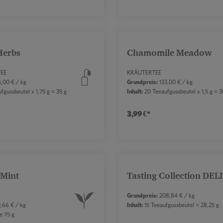
ert ein oder benutze die Schaltflächen, um 
t Anzahl: Gib den gewünschten Wert ein ode
Produkt Anzahl: 
Herbs
Chamomile Meadow
Dur
EE
KRÄUTERTEE
,00 € / kg
Grundpreis:
133,00 € / kg
gussbeutel x 1,75 g = 35 g
Inhalt:
20 Teeaufgussbeutel x 1,5 g = 3
3,99 €*
ert ein oder benutze die Schaltflächen, um 
t Anzahl: Gib den gewünschten Wert ein ode
Produkt Anzahl: 
 Mint
Tasting Collection DEL
Grundpreis:
208,84 € / kg
,66 € / kg
Inhalt:
15 Teeaufgussbeutel = 28,25 g
e 75 g