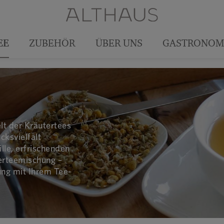
EE
ZUBEHÖR
ÜBER UNS
GASTRONOM
lt der Kräutertees
cksvielfalt
lle, erfrischenden
erteemischung –
ng mit Ihrem Tee-