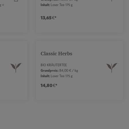
g =
Inhalt:
Loser Tee 175 g
13,65 €*
die Anzahl zu erhöhen oder zu reduzieren.
r benutze die Schaltflächen, um die Anzahl 
Gib den gewünschten Wert ein oder benutze d
Produkt Anzahl: Gib den gew
Classic Herbs
BIO KRÄUTERTEE
Grundpreis:
84,00 € / kg
Inhalt:
Loser Tee 175 g
14,80 €*
die Anzahl zu erhöhen oder zu reduzieren.
r benutze die Schaltflächen, um die Anzahl 
Gib den gewünschten Wert ein oder benutze d
Produkt Anzahl: Gib den gew