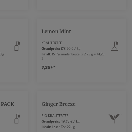
die Anzahl zu erhöhen oder zu reduzieren.
r benutze die Schaltflächen, um die Anzahl 
Gib den gewünschten Wert ein oder benutze d
Produkt Anzahl: Gib den gew
Lemon Mint
chschnittliche Bewertung von 5 von 5 Sternen
KRÄUTERTEE
Grundpreis:
178,20 € / kg
0 g
Inhalt:
15 Pyramidenbeutel x 2,75 g = 41,25
g
7,35 €*
die Anzahl zu erhöhen oder zu reduzieren.
r benutze die Schaltflächen, um die Anzahl 
Gib den gewünschten Wert ein oder benutze d
Produkt Anzahl: Gib den gew
I PACK
Ginger Breeze
BIO KRÄUTERTEE
Grundpreis:
49,78 € / kg
Inhalt:
Loser Tee 225 g