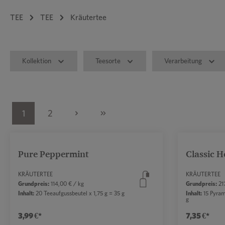
TEE
TEE
Kräutertee
Kollektion
Teesorte
Verarbeitung
1
2
Pure Peppermint
Classic H
KRÄUTERTEE
KRÄUTERTEE
Grundpreis:
114,00 € / kg
Grundpreis:
217
Inhalt:
20 Teeaufgussbeutel x 1,75 g = 35 g
Inhalt:
15 Pyram
g
3,99 €*
7,35 €*