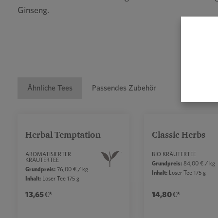
Ginseng.
Ähnliche Tees
Passendes Zubehör
Produktgalerie überspringen
Herbal Temptation
Classic Herbs
AROMATISIERTER
BIO KRÄUTERTEE
KRÄUTERTEE
Grundpreis:
84,00 € / kg
Grundpreis:
76,00 € / kg
Inhalt:
Loser Tee 175 g
Inhalt:
Loser Tee 175 g
13,65 €*
14,80 €*