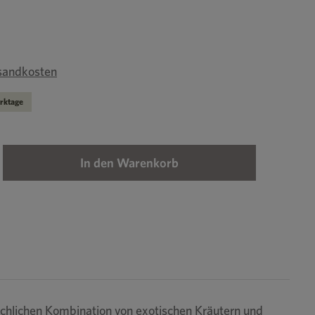
rsandkosten
erktage
 den gewünschten Wert ein oder benutze die 
In den Warenkorb
leichlichen Kombination von exotischen Kräutern und