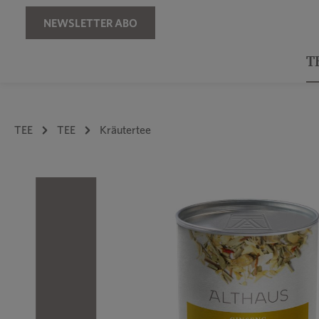
Zur Hauptnavigation springen
NEWSLETTER ABO
T
TEE
TEE
Kräutertee
Bildergalerie überspringen