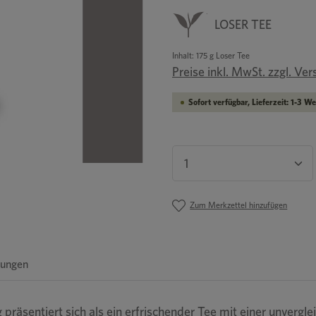
LOSER TEE
Inhalt:
175 g Loser Tee
Preise inkl. MwSt. zzgl. Ve
Sofort verfügbar, Lieferzeit: 1-3 W
Produkt Anzahl: Gib
Zum Merkzettel hinzufügen
ungen
präsentiert sich als ein erfrischender Tee mit einer unverg