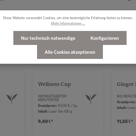
Diese Website verwendet Cookies, um eine bestmögliche Erfahrung bieten zu können.
Mehr Informationen ...
Nur technisch notwendige
Konfigurieren
Alle Cookies akzeptieren
Wellness Cup
Ginger 
AROMATISIERTER
BIO KRÄUT
KRÄUTERTEE
Grundpreis:
Grundpreis:
93,00 € / kg
Inhalt:
Loser
Inhalt:
Loser Tee 100 g
9,40 €*
11,55 €*