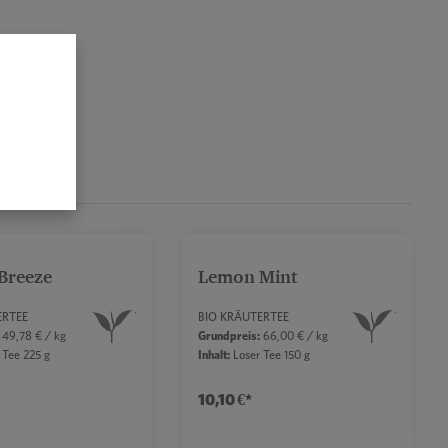
Breeze
Lemon Mint
ERTEE
BIO KRÄUTERTEE
49,78 € / kg
Grundpreis:
66,00 € / kg
 Tee 225 g
Inhalt:
Loser Tee 150 g
10,10 €*