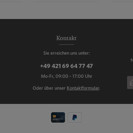
Wert ein oder benutze die Schaltflächen, u
ahl: Gib den gewünschten Wert ein oder benu
Produkt Anzahl: Gib den gewün
Prod
Kontakt
Sie erreichen uns unter:
N
+49 421 69 64 77 47
Mo-Fr, 09:00 - 17:00 Uhr
E-
Oder über unser
Kontaktformular
.
Dies
Die 
gelt
Nutz
Pfli