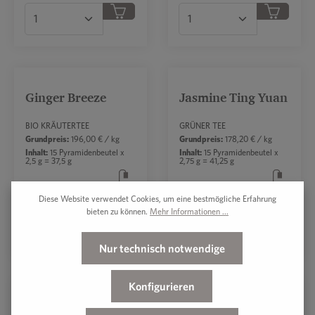
Produkt Anzahl: Gib den gewünschten Wert ei
Produkt Anzahl: Gib 
Ginger Breeze
Jasmine Ting Yuan
BIO KRÄUTERTEE
GRÜNER TEE
Grundpreis:
196,00 € / kg
Grundpreis:
178,20 € / kg
Inhalt:
15 Pyramidenbeutel x
Inhalt:
15 Pyramidenbeutel x
2,5 g = 37,5 g
2,75 g = 41,25 g
7,35 €*
7,35 €*
Diese Website verwendet Cookies, um eine bestmögliche Erfahrung
bieten zu können.
Mehr Informationen ...
Produkt Anzahl: Gib den gewünschten Wert ei
Produkt Anzahl: Gib 
Nur technisch notwendige
Konfigurieren
Lemon Mint
Tasting Collection