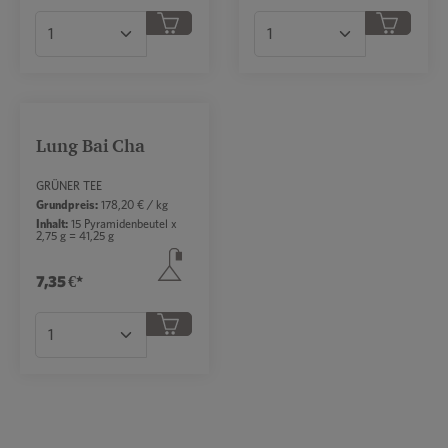
Produkt Anzahl: Gib den gewünschten Wert ei
Produkt Anzahl: Gib 
Lung Bai Cha
GRÜNER TEE
Grundpreis:
178,20 € / kg
Inhalt:
15 Pyramidenbeutel x
2,75 g = 41,25 g
7,35 €*
Produkt Anzahl: Gib den gewünschten Wert ei