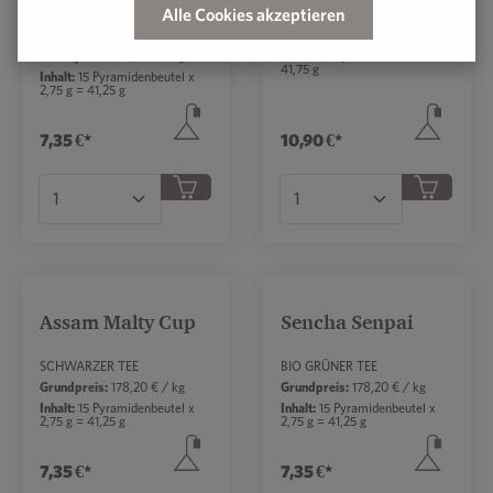
PYRA PACK
Alle Cookies akzeptieren
KRÄUTERTEE
Grundpreis:
261,07 € / kg
Grundpreis:
178,20 € / kg
Inhalt:
16 Pyramidenbeutel =
41,75 g
Inhalt:
15 Pyramidenbeutel x
2,75 g = 41,25 g
7,35 €*
10,90 €*
Produkt Anzahl: Gib den gewünschten Wert ei
Produkt Anzahl: Gib 
Assam Malty Cup
Sencha Senpai
Durchschnittliche Bewertung von 5 von 5 Sternen
SCHWARZER TEE
BIO GRÜNER TEE
Grundpreis:
178,20 € / kg
Grundpreis:
178,20 € / kg
Inhalt:
15 Pyramidenbeutel x
Inhalt:
15 Pyramidenbeutel x
2,75 g = 41,25 g
2,75 g = 41,25 g
7,35 €*
7,35 €*