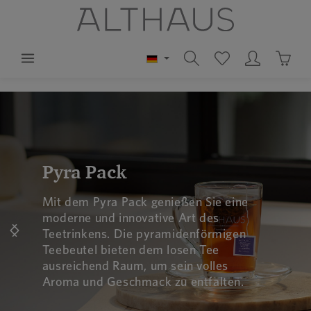
alt springen
Waren
Bildergalerie überspringen
Pyra Pack
Mit dem Pyra Pack genießen Sie eine
moderne und innovative Art des
Teetrinkens. Die pyramidenförmigen
Teebeutel bieten dem losen Tee
ausreichend Raum, um sein volles
Aroma und Geschmack zu entfalten.