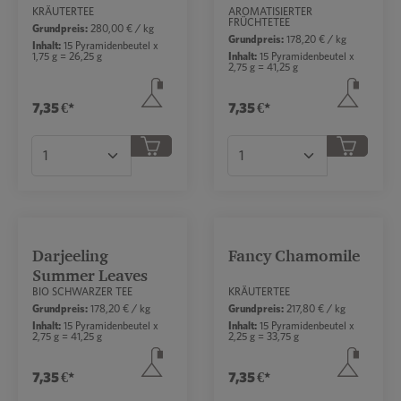
KRÄUTERTEE
AROMATISIERTER
FRÜCHTETEE
Grundpreis:
280,00 € / kg
Grundpreis:
178,20 € / kg
Inhalt:
15 Pyramidenbeutel x
1,75 g = 26,25 g
Inhalt:
15 Pyramidenbeutel x
2,75 g = 41,25 g
7,35 €*
7,35 €*
Produkt Anzahl: Gib den gewünschten Wert ei
Produkt Anzahl: Gib 
Darjeeling
Fancy Chamomile
Durchschnittliche Bewertung von 5 von 5 Sternen
Summer Leaves
BIO SCHWARZER TEE
KRÄUTERTEE
Grundpreis:
178,20 € / kg
Grundpreis:
217,80 € / kg
Inhalt:
15 Pyramidenbeutel x
Inhalt:
15 Pyramidenbeutel x
2,75 g = 41,25 g
2,25 g = 33,75 g
7,35 €*
7,35 €*