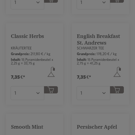
Produkt Anzahl: Gib den gewünschten Wert ei
Produkt Anzahl: Gib 
Classic Herbs
English Breakfast
St. Andrews
KRÄUTERTEE
SCHWARZER TEE
Grundpreis:
217,80 € / kg
Grundpreis:
178,20 € / kg
Inhalt:
15 Pyramidenbeutel x
Inhalt:
15 Pyramidenbeutel x
2,25 g = 33,75 g
2,75 g = 41,25 g
7,35 €*
7,35 €*
Produkt Anzahl: Gib den gewünschten Wert ei
Produkt Anzahl: Gib 
Smooth Mint
Persischer Apfel
Durchschnittliche 