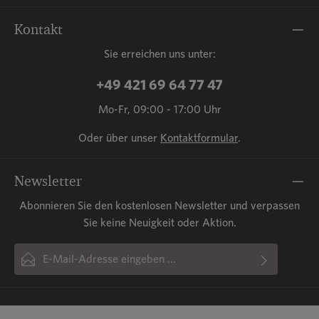
Kontakt
Sie erreichen uns unter:
+49 421 69 64 77 47
Mo-Fr, 09:00 - 17:00 Uhr
Oder über unser
Kontaktformular
.
Newsletter
Abonnieren Sie den kostenlosen Newsletter und verpassen
Sie keine Neuigkeit oder Aktion.
E-Mail-Adresse*
Ich habe die
Datenschutzbestimmungen
zur Kenntnis
Diese Seite ist durch reCAPTCHA geschützt und es gelten die
Die mit einem Stern (*) markierten Felder sind Pflichtfelder.
Datenschutzrichtlinie
genommen und die
und
AGB
Nutzungsbedingungen
gelesen und bin mit ihnen
.
einverstanden.