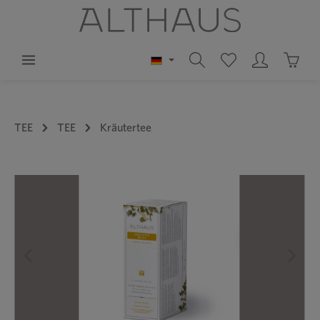
alt springen
Waren
TEE
TEE
Kräutertee
Bildergalerie überspringen