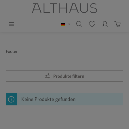
alt springen
Waren
Bildergalerie überspringen
Footer
Produkte filtern
Keine Produkte gefunden.