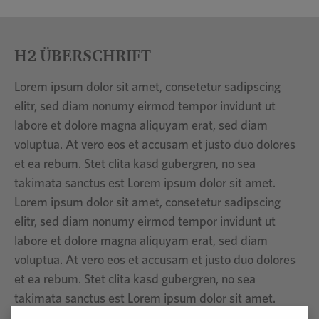
H2 ÜBERSCHRIFT
Lorem ipsum dolor sit amet, consetetur sadipscing
elitr, sed diam nonumy eirmod tempor invidunt ut
labore et dolore magna aliquyam erat, sed diam
voluptua. At vero eos et accusam et justo duo dolores
et ea rebum. Stet clita kasd gubergren, no sea
takimata sanctus est Lorem ipsum dolor sit amet.
Lorem ipsum dolor sit amet, consetetur sadipscing
elitr, sed diam nonumy eirmod tempor invidunt ut
labore et dolore magna aliquyam erat, sed diam
voluptua. At vero eos et accusam et justo duo dolores
et ea rebum. Stet clita kasd gubergren, no sea
takimata sanctus est Lorem ipsum dolor sit amet.