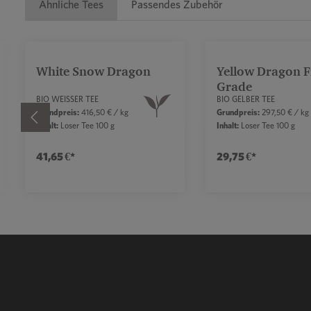
Ähnliche Tees
Passendes Zubehör
Produktgalerie überspringen
White Snow Dragon
Yellow Dragon F
Grade
BIO WEISSER TEE
BIO GELBER TEE
Grundpreis:
416,50 € / kg
Grundpreis:
297,50 € / kg
Inhalt:
Loser Tee 100 g
Inhalt:
Loser Tee 100 g
41,65 €*
29,75 €*
ren.
u erhöhen oder zu reduzieren.
tflächen, um die Anzahl zu erhöhen oder zu 
n oder benutze die Schaltflächen, um die A
b den gewünschten Wert ein oder benutze die
Produkt Anzahl: Gib den gewünschten 
Produkt Anz