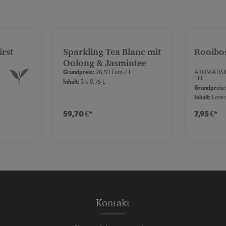
irst
Sparkling Tea Blanc mit
Rooibo
Durchschnittliche Bewertung vo
Oolong & Jasmintee
Grundpreis:
26,53 Euro / L
AROMATISI
TEE
Inhalt:
3 x 0,75 L
Grundpreis:
Inhalt:
Loser
59,70 €*
7,95 €*
reduzieren.
nzahl zu erhöhen oder zu reduzieren.
 Schaltflächen, um die Anzahl zu erhöhen o
Wert ein oder benutze die Schaltflächen, u
ahl: Gib den gewünschten Wert ein oder benu
Produkt Anzahl: Gib den gewün
Prod
Kontakt