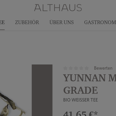
EE
ZUBEHÖR
ÜBER UNS
GASTRONOM
Bewerten
YUNNAN M
Durchschnittliche Bewertun
GRADE
BIO WEISSER TEE
41,65 €*