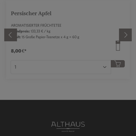
Persischer Apfel
AROMATISIERTER FRÜCHTETEE
Grundpreis:
133,33 € / kg
Inhalt:
15 Große Papier-Teenetze x 4 g = 60 g
8,00 €*
in oder benutze die Schaltflächen, um die Anzahl
Produkt Anzahl: Gib den gewünschten Wert ei