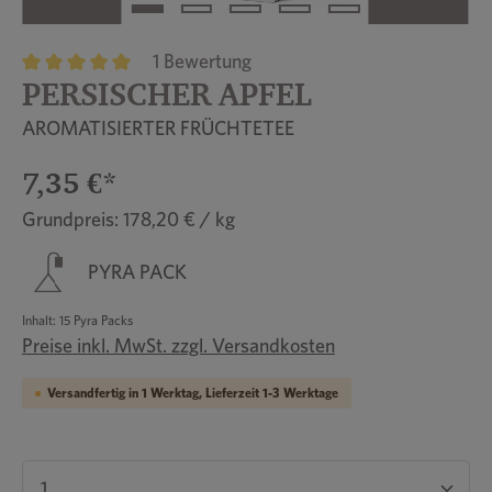
1 Bewertung
PERSISCHER APFEL
Durchschnittliche Bewertung von 5 von 5 Sternen
AROMATISIERTER FRÜCHTETEE
7,35 €*
Grundpreis: 178,20 € / kg
PYRA PACK
Inhalt:
15 Pyra Packs
Preise inkl. MwSt. zzgl. Versandkosten
Versandfertig in 1 Werktag, Lieferzeit 1-3 Werktage
Produkt Anzahl: Gib den gewünschten Wert ein 