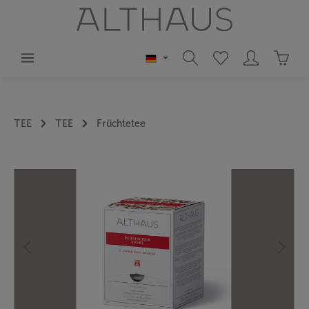
alt springen
Waren
TEE
TEE
Früchtetee
Bildergalerie überspringen