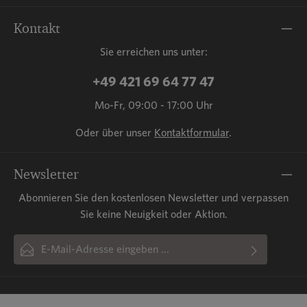
Kontakt
Sie erreichen uns unter:
+49 421 69 64 77 47
Mo-Fr, 09:00 - 17:00 Uhr
Oder über unser
Kontaktformular
.
Newsletter
Abonnieren Sie den kostenlosen Newsletter und verpassen
Sie keine Neuigkeit oder Aktion.
E-Mail-Adresse*
Ich habe die
Datenschutzbestimmungen
zur Kenntnis
Diese Seite ist durch reCAPTCHA geschützt und es gelten die
Die mit einem Stern (*) markierten Felder sind Pflichtfelder.
Datenschutzrichtlinie
genommen und die
und
AGB
Nutzungsbedingungen
gelesen und bin mit ihnen
.
einverstanden.