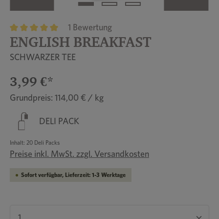
1 Bewertung
ENGLISH BREAKFAST
Durchschnittliche Bewertung von 5 von 5 Sternen
SCHWARZER TEE
3,99 €*
Grundpreis: 114,00 € / kg
DELI PACK
Inhalt:
20 Deli Packs
Preise inkl. MwSt. zzgl. Versandkosten
Sofort verfügbar, Lieferzeit: 1-3 Werktage
Produkt Anzahl: Gib den gewünschten Wert ein 