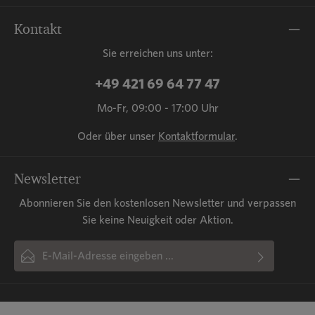
Kontakt
Sie erreichen uns unter:
+49 421 69 64 77 47
Mo-Fr, 09:00 - 17:00 Uhr
Oder über unser
Kontaktformular
.
Newsletter
Abonnieren Sie den kostenlosen Newsletter und verpassen
Sie keine Neuigkeit oder Aktion.
E-Mail-Adresse*
Ich habe die
Datenschutzbestimmungen
zur Kenntnis
Diese Seite ist durch reCAPTCHA geschützt und es gelten die
Die mit einem Stern (*) markierten Felder sind Pflichtfelder.
Datenschutzrichtlinie
genommen und die
und
AGB
Nutzungsbedingungen
gelesen und bin mit ihnen
.
einverstanden.