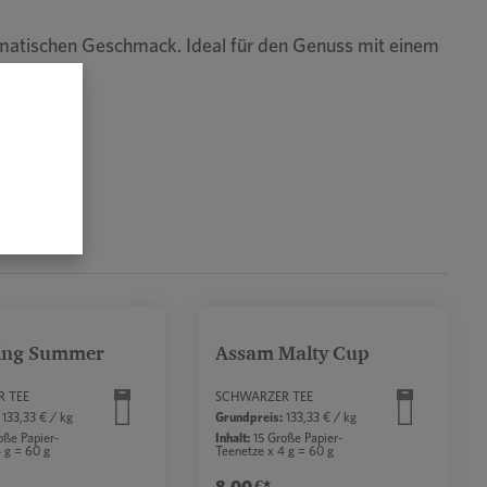
romatischen Geschmack. Ideal für den Genuss mit einem
ling Summer
Assam Malty Cup
 TEE
SCHWARZER TEE
133,33 € / kg
Grundpreis:
133,33 € / kg
oße Papier-
Inhalt:
15 Große Papier-
 g = 60 g
Teenetze x 4 g = 60 g
8,00 €*