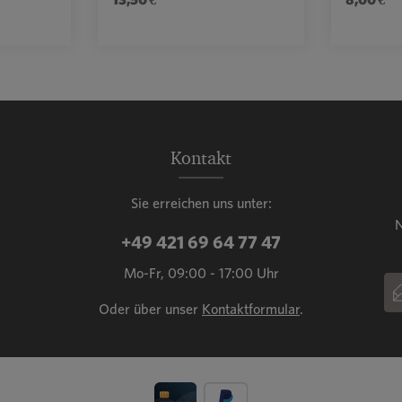
Wert ein oder benutze die Schaltflächen, u
ahl: Gib den gewünschten Wert ein oder benu
Produkt Anzahl: Gib den gewün
Prod
Kontakt
Sie erreichen uns unter:
N
+49 421 69 64 77 47
Mo-Fr, 09:00 - 17:00 Uhr
E-
Oder über unser
Kontaktformular
.
Dies
Die 
gelt
Nutz
Pfli