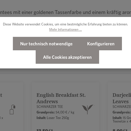
lontees mit einer goldenen Tassenfarbe und einem kräftig a
Diese Website verwendet Cookies, um eine bestmögliche Erfahrung bieten zu können.
Mehr Informationen ...
Nur technisch notwendige
Konfigurieren
Alle Cookies akzeptieren
t
English Breakfast St.
Darjee
schnittliche Bewertung von 5 von 5 Sternen
Andrews
Leaves
SCHWARZER TEE
SCHWARZER
Grundpreis:
54,00 € / kg
Grundpreis:
l x
Inhalt:
Loser Tee 250g
Inhalt:
15 Gr
Teenetze x 4
13,50 €*
8,00 €*