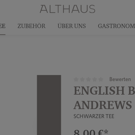
EE
ZUBEHÖR
ÜBER UNS
GASTRONOM
Bewerten
ENGLISH B
Durchschnittliche Bewertun
ANDREWS
SCHWARZER TEE
8,00 €*