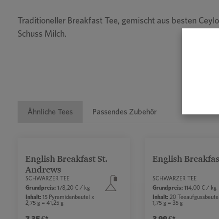
Traditioneller Breakfast Tee, gemischt aus besten Cey
Schuss Milch.
Ähnliche Tees
Passendes Zubehör
Produktgalerie überspringen
English Breakfast St.
English Breakfas
Durch
Andrews
SCHWARZER TEE
SCHWARZER TEE
Grundpreis:
178,20 € / kg
Grundpreis:
114,00 € / kg
Inhalt:
15 Pyramidenbeutel x
Inhalt:
20 Teeaufgussbeute
2,75 g = 41,25 g
1,75 g = 35 g
7,35 €*
3,99 €*