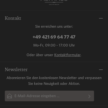
Kontakt
Sie erreichen uns unter:
+49 421 69 64 77 47
Mo-Fr, 09:00 - 17:00 Uhr
Oder über unser
Kontaktformular
.
Newsletter
Abonnieren Sie den kostenlosen Newsletter und verpassen
Sie keine Neuigkeit oder Aktion.
E-Mail-Adresse*
Ich habe die
Datenschutzbestimmungen
zur Kenntnis
Diese Seite ist durch reCAPTCHA geschützt und es gelten die