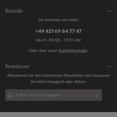
Kontakt
Sie erreichen uns unter:
+49 421 69 64 77 47
Mo-Fr, 09:00 - 17:00 Uhr
Oder über unser
Kontaktformular
.
Newsletter
Abonnieren Sie den kostenlosen Newsletter und verpassen
Sie keine Neuigkeit oder Aktion.
E-Mail-Adresse*
Ich habe die
Datenschutzbestimmungen
zur Kenntnis
Diese Seite ist durch reCAPTCHA geschützt und es gelten die
Die mit einem Stern (*) markierten Felder sind Pflichtfelder.
Datenschutzrichtlinie
genommen und die
und
AGB
Nutzungsbedingungen
gelesen und bin mit ihnen
.
einverstanden.