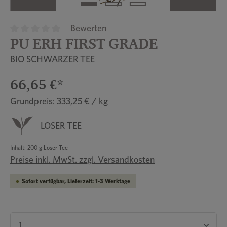
Bewerten
PU ERH FIRST GRADE
Durchschnittliche Bewertung von 0 von 5 Sternen
BIO SCHWARZER TEE
66,65 €*
Grundpreis: 333,25 € / kg
LOSER TEE
Inhalt:
200 g Loser Tee
Preise inkl. MwSt. zzgl. Versandkosten
Sofort verfügbar, Lieferzeit: 1-3 Werktage
Produkt Anzahl: Gib den gewünschten Wert ein 